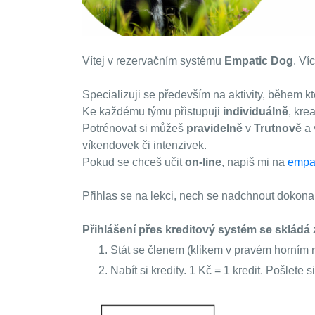
Vítej v rezervačním systému
Empatic Dog
. Ví
Specializuji se především na aktivity, během kte
Ke každému týmu přistupuji
individuálně
, kre
Potrénovat si můžeš
pravidelně
v
Trutnově
a
víkendovek či intenzivek.
Pokud se chceš učit
on-line
,
napiš mi na
empa
Přihlas se na lekci, nech se nadchnout dokonal
Přihlášení přes kreditový systém se skládá
Stát se členem (klikem v pravém horním r
Nabít si kredity. 1 Kč = 1 kredit. Pošlete 