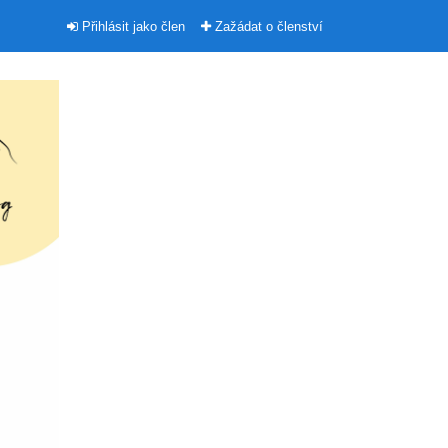
Přihlásit jako člen
Zažádat o členství