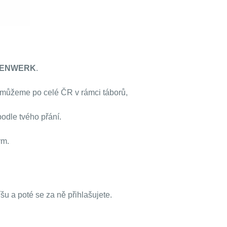
ENWERK
.
 můžeme po celé ČR v rámci táborů,
odle tvého přání.
ým.
íšu a poté se za ně přihlašujete.