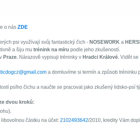
ce o nás
ZDE
rých psi využívají svůj fantastický čich -
NOSEWORK
a
HERS
ativně a šiju mu
trénink na míru
podle jeho zkušeností.
 v
Praze.
Nárazově vypisuji tréninky v
Hradci Králové.
Vidět se
ticdogcz@gmail.com
a domluvíme si termín a způsob tréninku p
ostí psího čichu a naučte se pracovat jako zkušený lidsko-psí t
 ze dvou kroků:
ohu).
si libovolnou částku na účet:
2102493642
/2010, kredity Vám dop