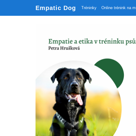
Empatic Dog
Tréninky
Online trénink na m